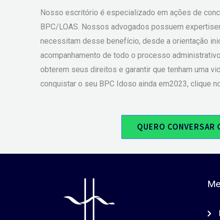
Nosso escritório é especializado em ações de conc
BPC/LOAS. Nossos advogados possuem expertisena á
necessitam desse benefício, desde a orientação in
acompanhamento de todo o processo administrativo o
obterem seus direitos e garantir que tenham uma vi
conquistar o seu BPC Idoso ainda em2023, clique n
QUERO CONVERSAR 
Me